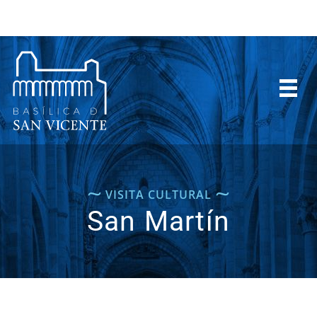
⁓
⁓
VISITA CULTURAL
San Martín