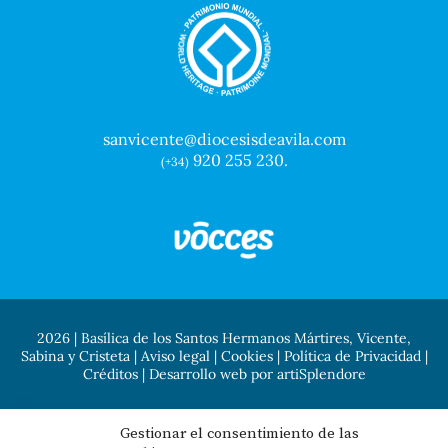
sanvicente@diocesisdeavila.com
920 255 230.
(+34)
2026 | Basílica de los Santos Hermanos Mártires, Vicente,
Sabina y Cristeta |
Aviso legal
|
Cookies
|
Política de Privacidad
|
Créditos
| Desarrollo web por
artiSplendore
Gestionar el consentimiento de las