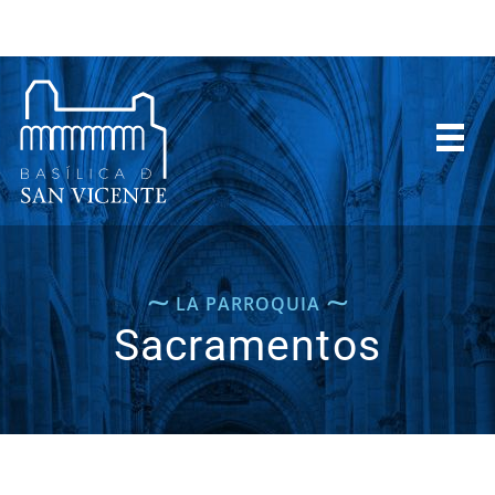
⁓
⁓
LA PARROQUIA
Sacramentos